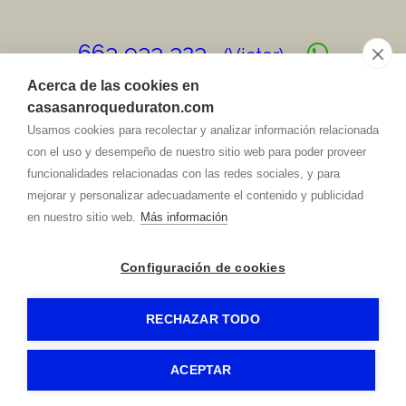
663 933 323
(Victor)
Acerca de las cookies en
682 333 408
casasanroqueduraton.com
(Julian)
Usamos cookies para recolectar y analizar información relacionada
con el uso y desempeño de nuestro sitio web para poder proveer
info@
casasanroqueduraton.com
funcionalidades relacionadas con las redes sociales, y para
Dirección
mejorar y personalizar adecuadamente el contenido y publicidad
C/ San Roque, 11
40330
-
Fuenterrebollo (Segovia)
en nuestro sitio web.
Más información
Configuración de cookies
CASA RURAL SAN ROQUE
-
Aviso legal y política de privacidad
-
Política de privacidad
-
Política de cookies
- by
RuralesDATA
-
RECHAZAR TODO
ACEPTAR