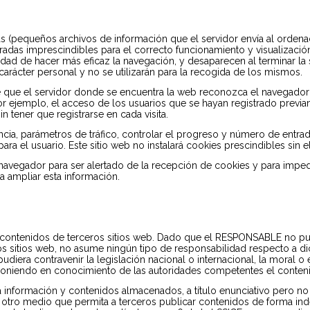
as (pequeños archivos de información que el servidor envía al ordena
as imprescindibles para el correcto funcionamiento y visualización de
lidad de hacer más eficaz la navegación, y desaparecen al terminar la 
rácter personal y no se utilizarán para la recogida de los mismos.
 que el servidor donde se encuentra la web reconozca el navegador ut
or ejemplo, el acceso de los usuarios que se hayan registrado previa
 tener que registrarse en cada visita.
ncia, parámetros de tráfico, controlar el progreso y número de entrad
ra el usuario. Este sitio web no instalará cookies prescindibles sin e
u navegador para ser alertado de la recepción de cookies y para impedi
a ampliar esta información.
a a contenidos de terceros sitios web. Dado que el RESPONSABLE no p
os sitios web, no asume ningún tipo de responsabilidad respecto a d
udiera contravenir la legislación nacional o internacional, la moral o
, poniendo en conocimiento de las autoridades competentes el conten
nformación y contenidos almacenados, a título enunciativo pero no li
r otro medio que permita a terceros publicar contenidos de forma in