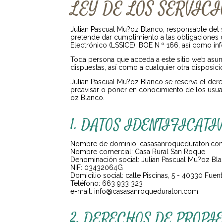
LEY DE LOS SERVIC
Julian Pascual Mu?oz Blanco, responsable del 
pretende dar cumplimiento a las obligaciones d
Electrónico (LSSICE), BOE N º 166, así como in
Toda persona que acceda a este sitio web asu
dispuestas, así como a cualquier otra disposici
Julian Pascual Mu?oz Blanco se reserva el dere
preavisar o poner en conocimiento de los usua
oz Blanco.
1. DATOS IDENTIFICATI
Nombre de dominio: casasanroqueduraton.co
Nombre comercial: Casa Rural San Roque
Denominación social: Julian Pascual Mu?oz Bl
NIF: 03432064G
Domicilio social: calle Piscinas, 5 - 40330 Fuen
Teléfono: 663 933 323
e-mail: info@casasanroqueduraton.com
2. DERECHOS DE PROPI