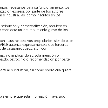
entos necesarios para su funcionamiento, los
ización expresa por parte de los autores.
e industrial, así como inscritos en los
distribución y comercialización, requiere en
e considera un incumplimiento grave de los
en a sus respectivos propietarios, siendo ellos
SABLE autoriza expresamente a que terceros
ipal de casasanroqueduraton.com.
rial, no implicando su sola mención o
paldo, patrocinio o recomendación por parte
ectual o industrial, así como sobre cualquiera
eb siempre que esta información haya sido