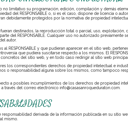
pero no limitativo su programación, edición, compilación y demás elem
opiedad del RESPONSABLE o, si es el caso, dispone de licencia o autor
an debidamente protegidos por la normativa de propiedad intelectual 
fueran destinados, la reproducción total o parcial, uso, explotación, 
or parte del RESPONSABLE. Cualquier uso no autorizado previamente s
del autor.
nos al RESPONSABLE y que pudieran aparecer en el sitio web, pertenec
troversia que pudiera suscitarse respecto a los mismos. El RESPON
 concretos del sitio web, y en todo caso redirigir al sitio web princ
res los correspondientes derechos de propiedad intelectual e indust
rechos o responsabilidad alguna sobre los mismos, como tampoco res
specto a posibles incumplimientos de los derechos de propiedad intel
o a través del correo electrónico info@casasanroqueduraton.com.
NSABILIDADES
responsabilidad derivada de la información publicada en su sitio w
 al mismo.