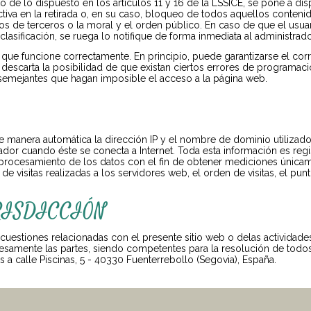
e lo dispuesto en los artículos 11 y 16 de la LSSICE, se pone a disp
iva en la retirada o, en su caso, bloqueo de todos aquellos contenid
hos de terceros o la moral y el orden público. En caso de que el usua
lasificación, se ruega lo notifique de forma inmediata al administrado
 que funcione correctamente. En principio, puede garantizarse el cor
descarta la posibilidad de que existan ciertos errores de programac
s semejantes que hagan imposible el acceso a la página web.
e manera automática la dirección IP y el nombre de dominio utilizados
r cuando éste se conecta a Internet. Toda esta información es regist
 procesamiento de los datos con el fin de obtener mediciones únicam
visitas realizadas a los servidores web, el orden de visitas, el punt
URISDICCIÓN
 cuestiones relacionadas con el presente sitio web o delas actividades
resamente las partes, siendo competentes para la resolución de todos
a calle Piscinas, 5 - 40330 Fuenterrebollo (Segovia), España.