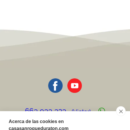
663 933 323
(Victor)
Acerca de las cookies en
682 333 408
casasanroqueduraton.com