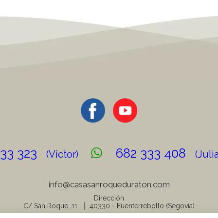
933 323
682 333 408
(Victor)
(Juli
info@
casasanroqueduraton.com
Dirección
C/ San Roque, 11
40330
-
Fuenterrebollo (Segovia)